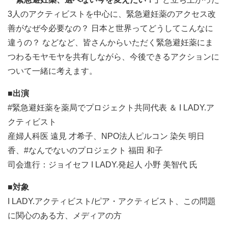
3人のアクティビストを中心に、緊急避妊薬のアクセス改
善がなぜ今必要なの？ 日本と世界ってどうしてこんなに
違うの？ などなど、皆さんからいただく緊急避妊薬にま
つわるモヤモヤを共有しながら、今後できるアクションに
ついて一緒に考えます。
■出演
#緊急避妊薬を薬局でプロジェクト共同代表 ＆ I LADY.ア
クティビスト
産婦人科医 遠見 才希子、NPO法人ピルコン 染矢 明日
香、#なんでないのプロジェクト 福田 和子
司会進行：ジョイセフ I LADY.発起人 小野 美智代 氏
■対象
I LADY.アクティビスト/ピア・アクティビスト、この問題
に関心のある方、メディアの方