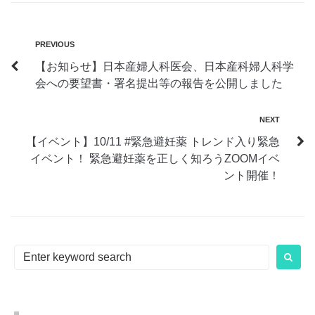
投
PREVIOUS
Previous
【お知らせ】日本産婦人科医会、日本産科婦人科学
稿
会への要望書・署名提出等の報告を公開しました
ナ
ビ
NEXT
Next
ゲ
【イベント】10/11 #緊急避妊薬 トレンド入り緊急
イベント！ 緊急避妊薬を正しく知ろうZOOMイベ
ー
ント開催！
シ
ョ
ン
Search
for: