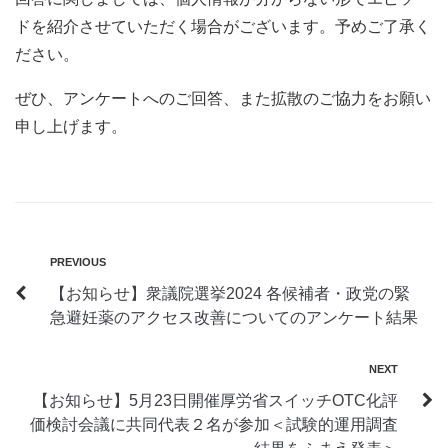
ドを紹介させていただく場合がございます。予めご了承く
ださい。
ぜひ、アンケートへのご回答、また拡散のご協力をお願い
申し上げます。
投
PREVIOUS
Previous
【お知らせ】衆議院選挙2024 各候補者・政党の緊
稿
急避妊薬のアクセス改善についてのアンケート結果
ナ
ビ
NEXT
Next
ゲ
【お知らせ】5月23日開催厚労省スイッチOTC化評
価検討会議に共同代表２名が参加＜試験的運用調査
ー